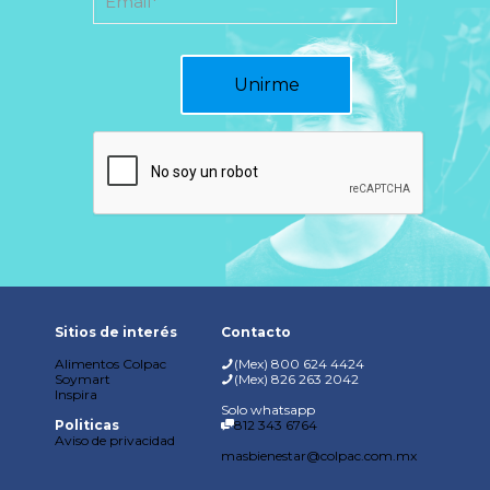
Sitios de interés
Contacto
Alimentos Colpac
(Mex) 800 624 4424
Soymart
(Mex) 826 263 2042
Inspira
Solo whatsapp
Politicas
812 343 6764
Aviso de privacidad
masbienestar@colpac.com.mx