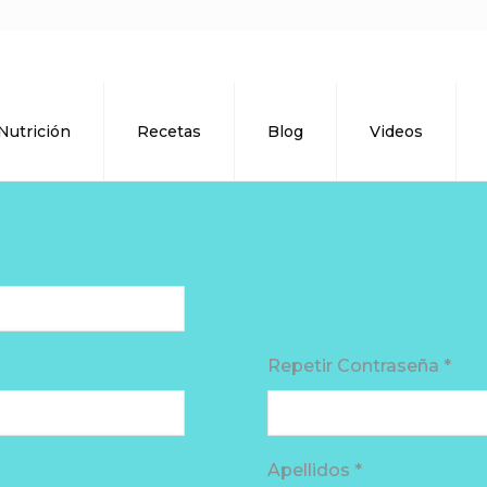
Nutrición
Recetas
Blog
Videos
Repetir Contraseña *
Apellidos *